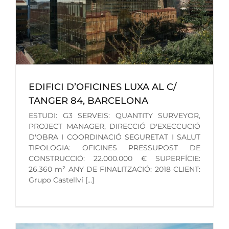
EDIFICI D’OFICINES LUXA AL C/
TANGER 84, BARCELONA
ESTUDI: G3 SERVEIS: QUANTITY SURVEYOR,
PROJECT MANAGER, DIRECCIÓ D'EXECCUCIÓ
D'OBRA I COORDINACIÓ SEGURETAT I SALUT
TIPOLOGIA: OFICINES PRESSUPOST DE
CONSTRUCCIÓ: 22.000.000 € SUPERFÍCIE:
26.360 m² ANY DE FINALITZACIÓ: 2018 CLIENT:
Grupo Castellví [...]