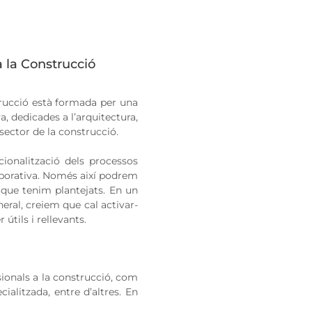
 la Construcció
rucció està formada per una
, dedicades a l’arquitectura,
 sector de la construcció.
acionalització dels processos
laborativa. Només així podrem
 que tenim plantejats. En un
eral, creiem que cal activar-
útils i rellevants.
ionals a la construcció, com
cialitzada, entre d’altres. En