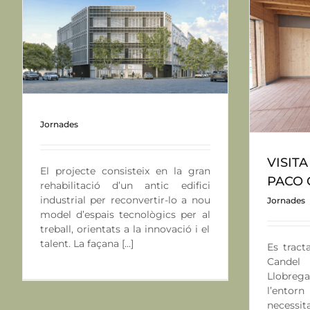
EP
VISITA OBRA_ESCOLA PACO CANDEL
Jornades
Jornades
VISIT
El projecte consisteix en la gran
PACO 
rehabilitació d’un antic edifici
industrial per reconvertir-lo a nou
Jornades
model d’espais tecnològics per al
treball, orientats a la innovació i el
talent. La façana [...]
Es tract
Candel
Llobrega
l’ento
necessit