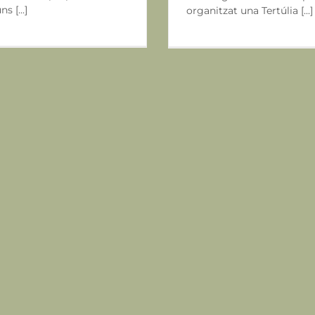
s [...]
organitzat una Tertúlia [...]
EL PLA 50.000 H
Jornades
Not