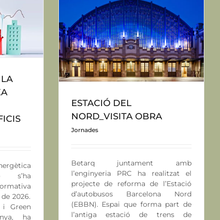
VISITA OBRA
 LA
EA
ESTACIÓ DEL
NORD_VISITA OBRA
ICIS
Jornades
Betarq juntament amb
Energètica
l’enginyeria PRC ha realitzat el
) s’ha
projecte de reforma de l’Estació
rmativa
d’autobusos Barcelona Nord
 de 2026.
(EBBN). Espai que forma part de
 i Green
l’antiga estació de trens de
anya, ha