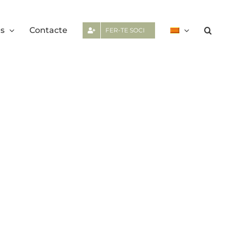
es
Contacte
FER-TE SOCI