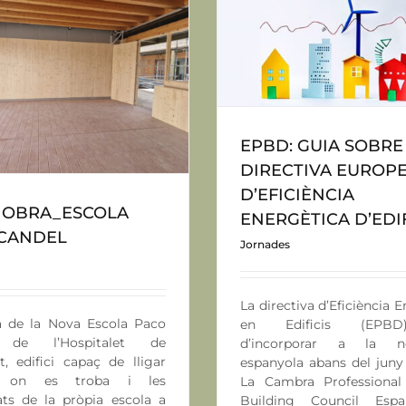
BD: GUIA SOBRE LA DIRECTIVA
EUROPEA D’EFICIÈNCIA
ENERGÈTICA D’EDIFICIS
ESTACIÓ DEL NORD_
Jornades
Jornades
EPBD: GUIA SOBRE
DIRECTIVA EUROP
D’EFICIÈNCIA
A OBRA_ESCOLA
ENERGÈTICA D’EDIF
CANDEL
Jornades
La directiva d’Eficiència 
a de la Nova Escola Paco
en Edificis (EPBD
 de l’Hospitalet de
d’incorporar a la no
t, edifici capaç de lligar
espanyola abans del juny
rn on es troba i les
La Cambra Professional
ats de la pròpia escola a
Building Council Esp