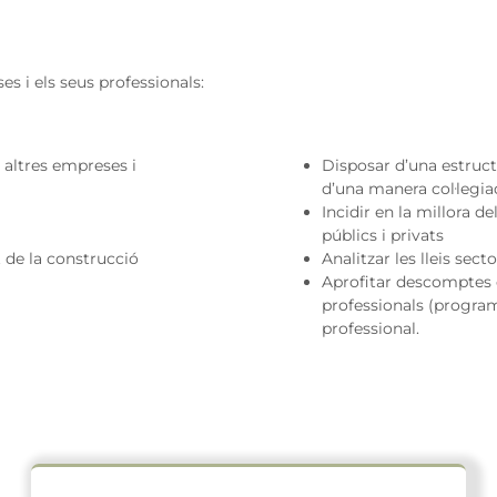
s i els seus professionals:
 altres empreses i
Disposar d’una estructu
d’una manera col·legia
Incidir en la millora d
públics i privats
t de la construcció
Analitzar les lleis sect
Aprofitar descomptes en
professionals (programe
professional.