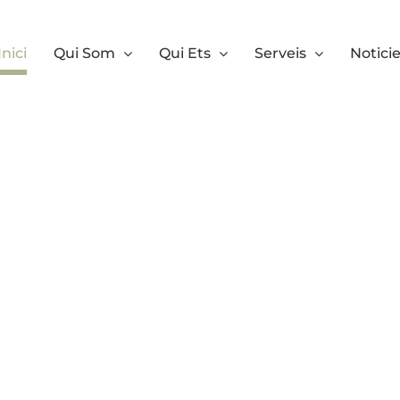
Inici
Qui Som
Qui Ets
Serveis
Notici