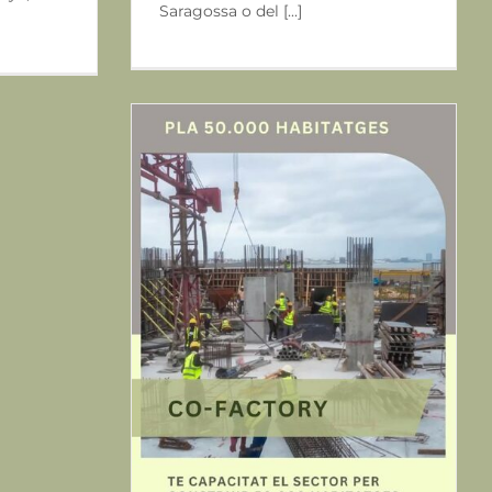
Saragossa o del [...]
ABITATGES
icies