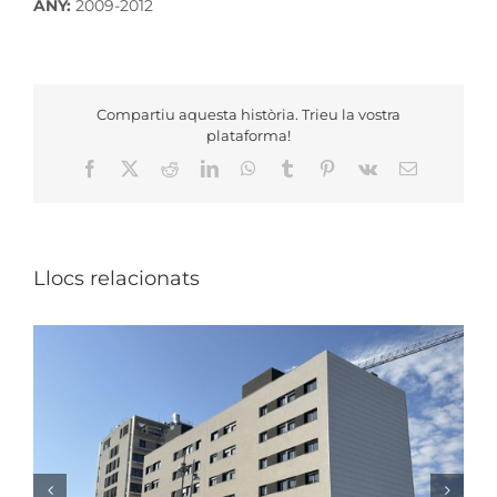
ANY:
2009-2012
Compartiu aquesta història. Trieu la vostra
plataforma!
Facebook
X
Reddit
LinkedIn
WhatsApp
Tumblr
Pinterest
Vk
Email:
Llocs relacionats
NOVA RESIDÈNCIA ASSISTIDA I CENTRE DE DIA