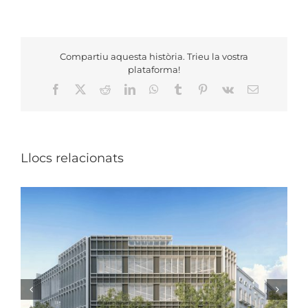
Compartiu aquesta història. Trieu la vostra
plataforma!
Facebook
X
Reddit
LinkedIn
WhatsApp
Tumblr
Pinterest
Vk
Email:
Llocs relacionats
VISITA OBRA_ESCOLA PACO CANDEL