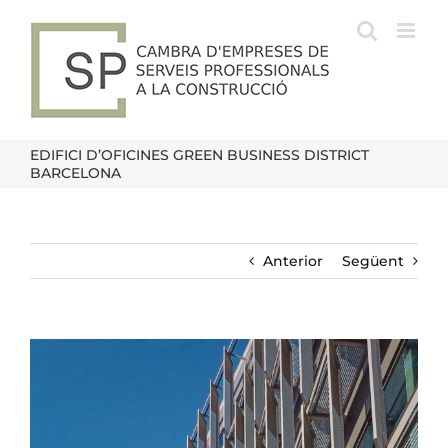
Skip
to
content
EDIFICI D’OFICINES GREEN BUSINESS DISTRICT
BARCELONA
Anterior
Següent
View
Larger
Image