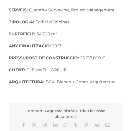
SERVEIS:
Quantity Surveying, Project Management
TIPOLOGIA:
Edifici d’Oficines
SUPERFÍCIE:
34.700 m²
ANY FINALITZACIÓ:
2023
PRESSUPOST DE CONSTRUCCIÓ:
25.615.000 €
CLIENT:
GLENWELL GROUP
ARQUITECTURA:
BCA. Blanch + Conca Arquitectura
Compartiu aquesta història. Trieu la vostra
plataforma!
Facebook
X
Reddit
LinkedIn
WhatsApp
Tumblr
Pinterest
Vk
Email: