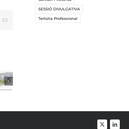
SESSIÓ DIVULGATIVA
Tertúlia Professional
t
k
Email:
X
Linked