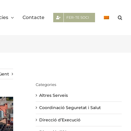
cies
Contacte
FER-TE SOCI
üent
Categories
Altres Serveis
Coordinació Seguretat i Salut
Direcció d’Execució