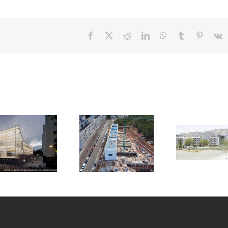
Facebook
X
Reddit
LinkedIn
WhatsApp
Tumblr
Pinteres
V
NOVA
RESIDÈNCIA
NOU CAP
UNIVERSITÀRIA
GAVÀ-3 A GAVÀ
SINAÍ A
BARCELONA