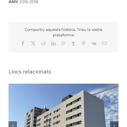
ANY:
2016-2018
Compartiu aquesta història. Trieu la vostra
plataforma!
Facebook
X
Reddit
LinkedIn
WhatsApp
Tumblr
Pinterest
Vk
Email:
Llocs relacionats
NOVA RESIDÈNCIA ASSISTIDA I CENTRE DE DIA