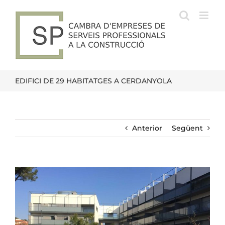
Skip
to
content
EDIFICI DE 29 HABITATGES A CERDANYOLA
Anterior
Següent
View
Larger
Image