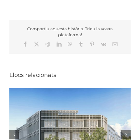
Compartiu aquesta història. Trieu la vostra
plataforma!
Facebook
X
Reddit
LinkedIn
WhatsApp
Tumblr
Pinterest
Vk
Email:
Llocs relacionats
VISITA OBRA_ESCOLA PACO CANDEL