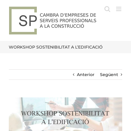
Skip
to
content
WORKSHOP SOSTENIBILITAT A L’EDIFICACIÓ
Anterior
Següent
View
Larger
Image