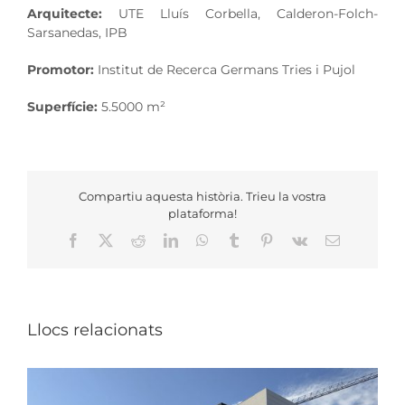
Arquitecte:
UTE Lluís Corbella, Calderon-Folch-
Sarsanedas, IPB
Promotor:
Institut de Recerca Germans Tries i Pujol
Superfície:
5.5000 m²
Compartiu aquesta història. Trieu la vostra
plataforma!
Facebook
X
Reddit
LinkedIn
WhatsApp
Tumblr
Pinterest
Vk
Email:
Llocs relacionats