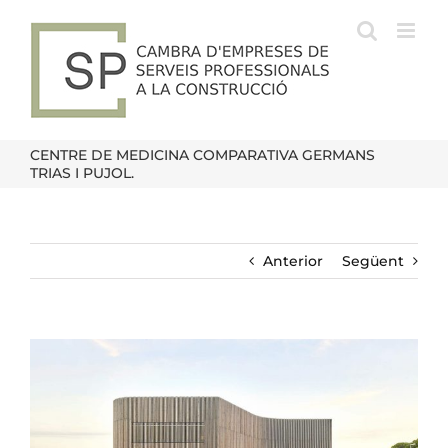
Skip
to
content
CENTRE DE MEDICINA COMPARATIVA GERMANS
TRIAS I PUJOL.
Anterior
Següent
View
Larger
Image