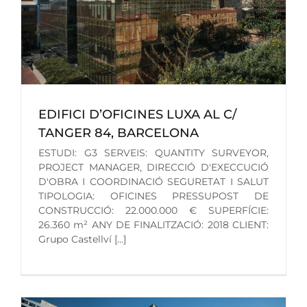
EDIFICI D’OFICINES LUXA AL C/
TANGER 84, BARCELONA
ESTUDI: G3 SERVEIS: QUANTITY SURVEYOR,
PROJECT MANAGER, DIRECCIÓ D'EXECCUCIÓ
D'OBRA I COORDINACIÓ SEGURETAT I SALUT
TIPOLOGIA: OFICINES PRESSUPOST DE
CONSTRUCCIÓ: 22.000.000 € SUPERFÍCIE:
26.360 m² ANY DE FINALITZACIÓ: 2018 CLIENT:
Grupo Castellví [...]