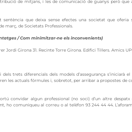
stribució de mitjans, i les de comunicació de guanys però que
t sentència que deixa sense efectes una societat que oferia 
 de març, de Societats Professionals.
ntatges / Com minimitzar-ne els inconvenients)
rrer Jordi Girona 31. Recinte Torre Girona. Edifici Til·lers. Amics U
i dels trets diferencials dels models d’assegurança s’iniciarà el
ren les actuals fórmules i, sobretot, per arribar a propostes de 
portú convidar algun professional (no soci) d’un altre despatx
ent, ho comuniqueu al correu o al telèfon 93 244 44 44. L’afora