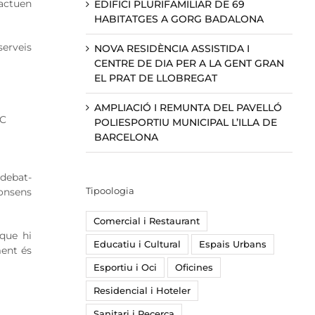
 actuen
EDIFICI PLURIFAMILIAR DE 69
HABITATGES A GORG BADALONA
serveis
NOVA RESIDÈNCIA ASSISTIDA I
CENTRE DE DIA PER A LA GENT GRAN
EL PRAT DE LLOBREGAT
AMPLIACIÓ I REMUNTA DEL PAVELLÓ
PC
POLIESPORTIU MUNICIPAL L’ILLA DE
BARCELONA
 debat-
Tipoologia
consens
Comercial i Restaurant
 que hi
Educatiu i Cultural
Espais Urbans
ment és
Esportiu i Oci
Oficines
Residencial i Hoteler
Sanitari i Recerca