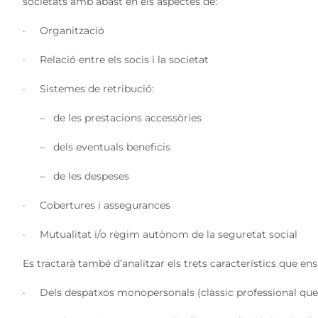
societats amb abast en els aspectes de:
· Organització
· Relació entre els socis i la societat
· Sistemes de retribució:
– de les prestacions accessòries
– dels eventuals beneficis
– de les despeses
· Cobertures i assegurances
· Mutualitat i/o règim autònom de la seguretat social
Es tractarà també d’analitzar els trets característics que ens
· Dels despatxos monopersonals (clàssic professional que 