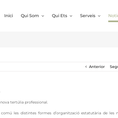
Inici
Qui Som
Qui Ets
Serveis
Noti
Anterior
Seg
A
nova tertúlia professional.
comú les distintes formes d’organització estatutària de les 