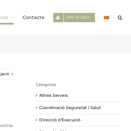
cies
Contacte
FER-TE SOCI
üent
Categories
Altres Serveis
Coordinació Seguretat i Salut
Direcció d’Execució
nostres