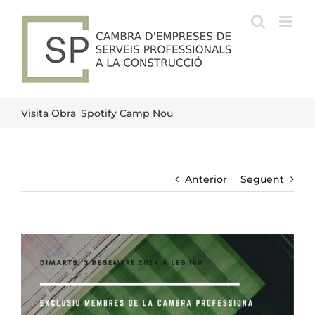
Skip
to
content
Visita Obra_Spotify Camp Nou
Anterior
Següent
View
Larger
Image