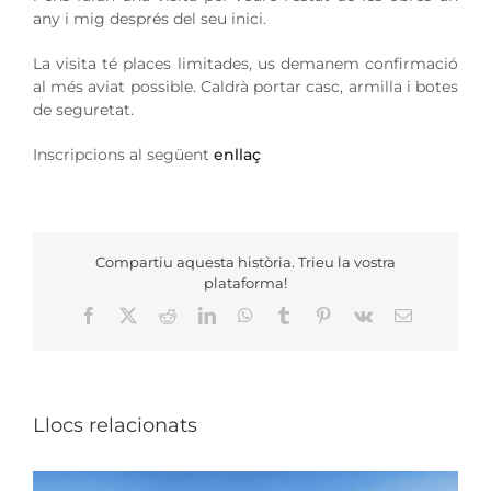
any i mig després del seu inici.
La visita té places limitades, us demanem confirmació
al més aviat possible. Caldrà portar casc, armilla i botes
de seguretat.
Inscripcions al següent
enllaç
Compartiu aquesta història. Trieu la vostra
plataforma!
Facebook
X
Reddit
LinkedIn
WhatsApp
Tumblr
Pinterest
Vk
Email:
Llocs relacionats