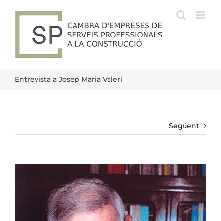
Skip
to
content
Entrevista a Josep Maria Valeri
Següent
View
Larger
Image