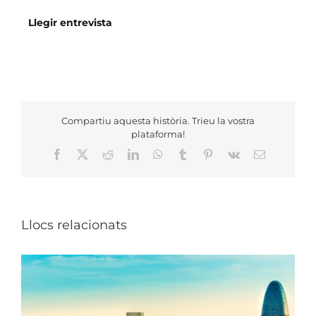
Llegir entrevista
Compartiu aquesta història. Trieu la vostra
plataforma!
Facebook
X
Reddit
LinkedIn
WhatsApp
Tumblr
Pinterest
Vk
Email:
Llocs relacionats