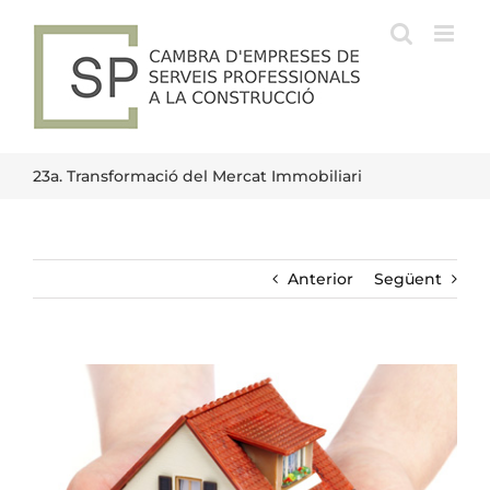
Skip
to
content
23a. Transformació del Mercat Immobiliari
Anterior
Següent
View
Larger
Image