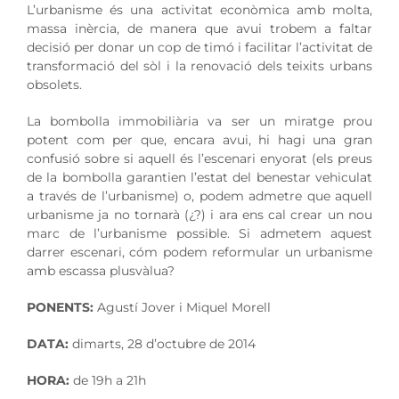
L’urbanisme és una activitat econòmica amb molta,
massa inèrcia, de manera que avui trobem a faltar
decisió per donar un cop de timó i facilitar l’activitat de
transformació del sòl i la renovació dels teixits urbans
obsolets.
La bombolla immobiliària va ser un miratge prou
potent com per que, encara avui, hi hagi una gran
confusió sobre si aquell és l’escenari enyorat (els preus
de la bombolla garantien l’estat del benestar vehiculat
a través de l’urbanisme) o, podem admetre que aquell
urbanisme ja no tornarà (¿?) i ara ens cal crear un nou
marc de l’urbanisme possible. Si admetem aquest
darrer escenari, cóm podem reformular un urbanisme
amb escassa plusvàlua?
PONENTS:
Agustí Jover i Miquel Morell
DATA:
dimarts, 28 d’octubre de 2014
HORA:
de 19h a 21h