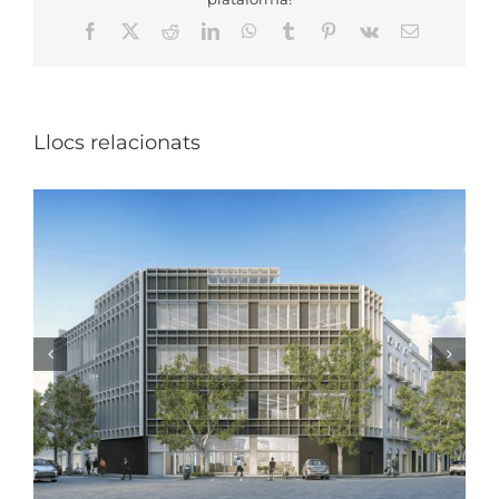
Facebook
X
Reddit
LinkedIn
WhatsApp
Tumblr
Pinterest
Vk
Email:
Llocs relacionats
VISITA OBRA_ESCOLA PACO CANDEL